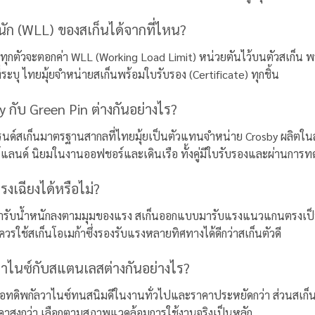
หนัก (WLL) ของสเก็นได้จากที่ไหน?
ุกตัวจะตอกค่า WLL (Working Load Limit) หน่วยตันไว้บนตัวสเก็น พร้อ
ที่ระบุ ไทยมุ้ยจำหน่ายสเก็นพร้อมใบรับรอง (Certificate) ทุกชิ้น
y กับ Green Pin ต่างกันอย่างไร?
รนด์สเก็นมาตรฐานสากลที่ไทยมุ้ยเป็นตัวแทนจำหน่าย Crosby ผลิตใน
ร์แลนด์ นิยมในงานออฟชอร์และเดินเรือ ทั้งคู่มีใบรับรองและผ่าน
รงเฉียงได้หรือไม่?
ดค่ารับน้ำหนักลงตามมุมของแรง สเก็นออกแบบมารับแรงแนวแกนตรงเป็
ควรใช้สเก็นโอเมก้าซึ่งรองรับแรงหลายทิศทางได้ดีกว่าสเก็นตัวดี
วาไนซ์กับสแตนเลสต่างกันอย่างไร?
ฮอทดิพกัลวาไนซ์ทนสนิมดีในงานทั่วไปและราคาประหยัดกว่า ส่วนสเก
าคาสูงกว่า เลือกตามสภาพแวดล้อมการใช้งานจริงเป็นหลัก