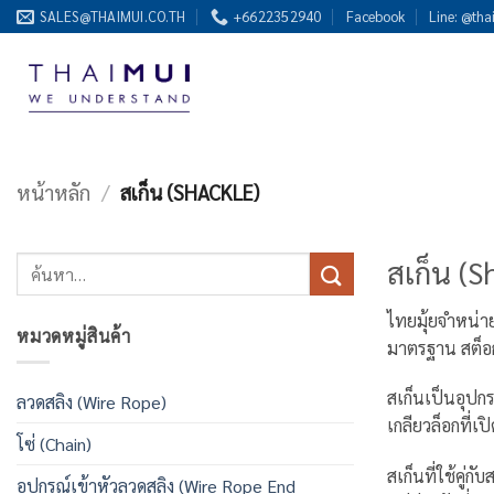
ข้าม
SALES@THAIMUI.CO.TH
+6622352940
Facebook
Line: @tha
ไป
ยัง
เนื้อหา
หน้าหลัก
/
สเก็น (SHACKLE)
สเก็น (S
ค้นหา:
ไทยมุ้ยจำหน่า
หมวดหมู่สินค้า
มาตรฐาน สต็อก
สเก็นเป็นอุปกร
ลวดสลิง (Wire Rope)
เกลียวล็อกที่
โซ่ (Chain)
สเก็นที่ใช้คู่
อุปกรณ์เข้าหัวลวดสลิง (Wire Rope End