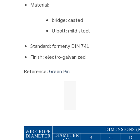
Material:
bridge: casted
U-bolt: mild steel
Standard: formerly DIN 741
Finish: electro-galvanized
Reference:
Green Pin
DIMENSIONS (
WIRE ROPE
DIAMETER
DIAMETER
B
C
D
(A)