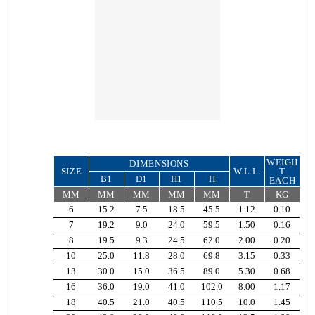
WEIGH
DIMENSIONS
SIZE
W.L.L.
T
B1
D1
H1
H
EACH
MM
MM
MM
MM
MM
T
KG
6
15.2
7.5
18.5
45.5
1.12
0.10
7
19.2
9.0
24.0
59.5
1.50
0.16
8
19.5
9.3
24.5
62.0
2.00
0.20
10
25.0
11.8
28.0
69.8
3.15
0.33
13
30.0
15.0
36.5
89.0
5.30
0.68
16
36.0
19.0
41.0
102.0
8.00
1.17
18
40.5
21.0
40.5
110.5
10.0
1.45