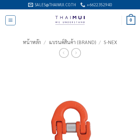
ข้าม
SALES@THAIMUI.CO.TH
+6622352940
ไป
ยัง
0
เนื้อหา
หน้าหลัก
/
แบรนด์สินค้า (BRAND)
/
S-NEX