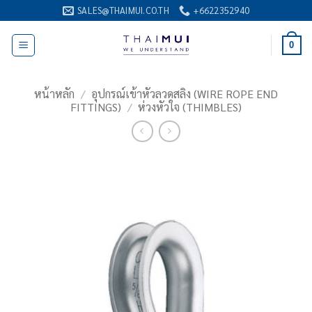
ข้าม
SALES@THAIMUI.CO.TH
+6622352940
ไป
ยัง
0
เนื้อหา
หน้าหลัก
/
อุปกรณ์เข้าหัวลวดสลิง (WIRE ROPE END
FITTINGS)
/
ห่วงหัวใจ (THIMBLES)