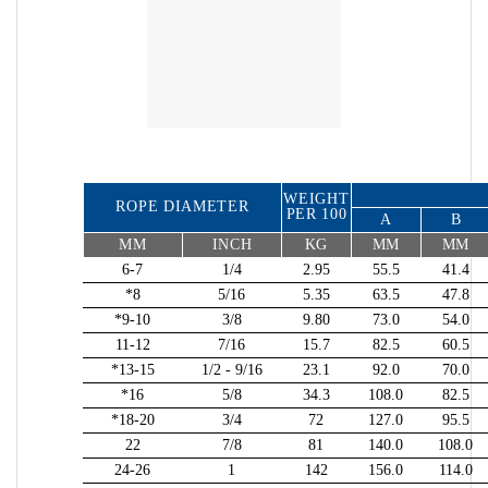
WEIGHT
ROPE DIAMETER
PER 100
A
B
MM
INCH
KG
MM
MM
6-7
1/4
2.95
55.5
41.4
*8
5/16
5.35
63.5
47.8
*9-10
3/8
9.80
73.0
54.0
11-12
7/16
15.7
82.5
60.5
*13-15
1/2 - 9/16
23.1
92.0
70.0
*16
5/8
34.3
108.0
82.5
*18-20
3/4
72
127.0
95.5
22
7/8
81
140.0
108.0
24-26
1
142
156.0
114.0