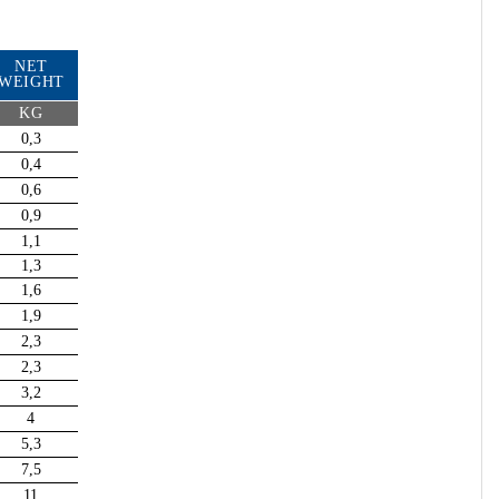
NET
WEIGHT
KG
0,3
0,4
0,6
0,9
1,1
1,3
1,6
1,9
2,3
2,3
3,2
4
5,3
7,5
11