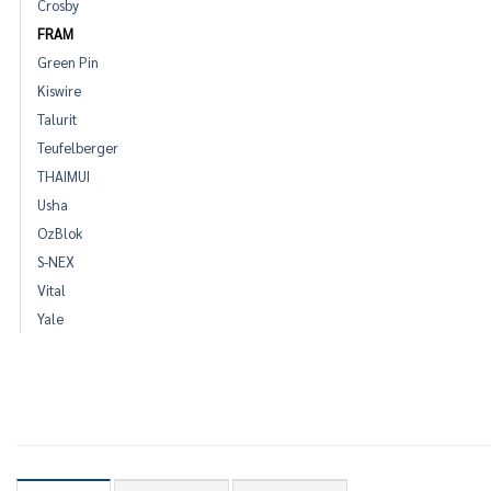
Crosby
FRAM
Green Pin
Kiswire
Talurit
Teufelberger
THAIMUI
Usha
OzBlok
S-NEX
Vital
Yale