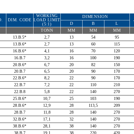
WORKING
DIMENSION
O.
DIM. CODE
LOAD LIMIT
D
B
L
(5:1)
TONN
MM
MM
MM
13.B.5*
2,7
13
54
95
13.B.6*
2,7
13
60
115
16.B.6*
4,1
16
70
120
16.B.7
3,2
16
100
190
20.B.6*
6,7
20
82
150
20.B.7
6,5
20
90
170
22.B.6*
8,2
22
90
170
22.B.7
7,2
22
110
210
22.B.8
5,8
22
140
270
25.B.6*
10,7
25
103
190
28.B.6*
12,9
28
113,5
209
28.B.7
11,8
28
140
270
32.B.6*
17,1
32
140
270
38.B.6*
28,1
38
140
270
38.B.7
19,1
38
220
420