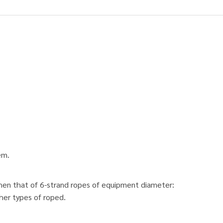
em.
hen that of 6-strand ropes of equipment diameter:
her types of roped.