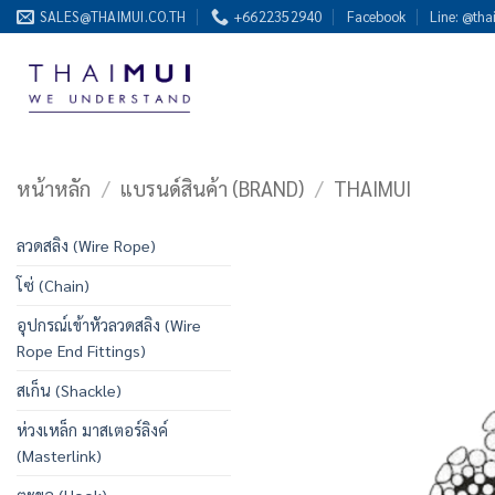
ข้าม
SALES@THAIMUI.CO.TH
+6622352940
Facebook
Line: @tha
ไป
ยัง
เนื้อหา
หน้าหลัก
/
แบรนด์สินค้า (BRAND)
/
THAIMUI
ลวดสลิง (Wire Rope)
โซ่ (Chain)
อุปกรณ์เข้าหัวลวดสลิง (Wire
Rope End Fittings)
สเก็น (Shackle)
ห่วงเหล็ก มาสเตอร์ลิงค์
(Masterlink)