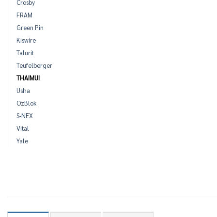
Crosby
FRAM
Green Pin
Kiswire
Talurit
Teufelberger
THAIMUI
Usha
OzBlok
S-NEX
Vital
Yale