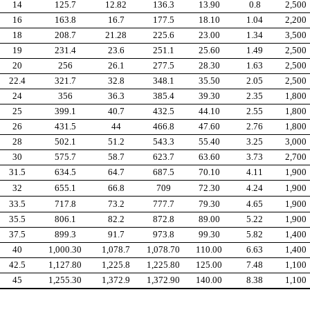
14
125.7
12.82
136.3
13.90
0.8
2,500
16
163.8
16.7
177.5
18.10
1.04
2,200
18
208.7
21.28
225.6
23.00
1.34
3,500
19
231.4
23.6
251.1
25.60
1.49
2,500
20
256
26.1
277.5
28.30
1.63
2,500
22.4
321.7
32.8
348.1
35.50
2.05
2,500
24
356
36.3
385.4
39.30
2.35
1,800
25
399.1
40.7
432.5
44.10
2.55
1,800
26
431.5
44
466.8
47.60
2.76
1,800
28
502.1
51.2
543.3
55.40
3.25
3,000
30
575.7
58.7
623.7
63.60
3.73
2,700
31.5
634.5
64.7
687.5
70.10
4.11
1,900
32
655.1
66.8
709
72.30
4.24
1,900
33.5
717.8
73.2
777.7
79.30
4.65
1,900
35.5
806.1
82.2
872.8
89.00
5.22
1,900
37.5
899.3
91.7
973.8
99.30
5.82
1,400
40
1,000.30
1,078.7
1,078.70
110.00
6.63
1,400
42.5
1,127.80
1,225.8
1,225.80
125.00
7.48
1,100
45
1,255.30
1,372.9
1,372.90
140.00
8.38
1,100