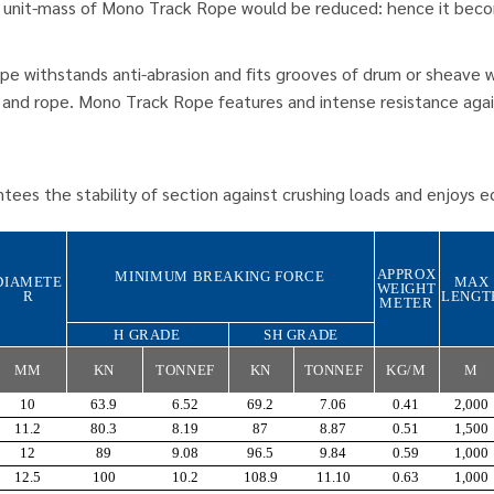
the unit-mass of Mono Track Rope would be reduced: hence it beco
e withstands anti-abrasion and fits grooves of drum or sheave wi
d rope. Mono Track Rope features and intense resistance against
es the stability of section against crushing loads and enjoys eq
APPROX
MINIMUM BREAKING FORCE
DIAMETE
MAX
WEIGHT
R
LENGT
METER
H GRADE
SH GRADE
MM
KN
TONNEF
KN
TONNEF
KG/M
M
10
63.9
6.52
69.2
7.06
0.41
2,000
11.2
80.3
8.19
87
8.87
0.51
1,500
12
89
9.08
96.5
9.84
0.59
1,000
12.5
100
10.2
108.9
11.10
0.63
1,000