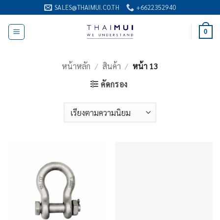
ข้าม
SALES@THAIMUI.CO.TH
+6622352940
ไป
ยัง
0
เนื้อหา
หน้าหลัก
/
สินค้า
/
หน้า 13
คัดกรอง