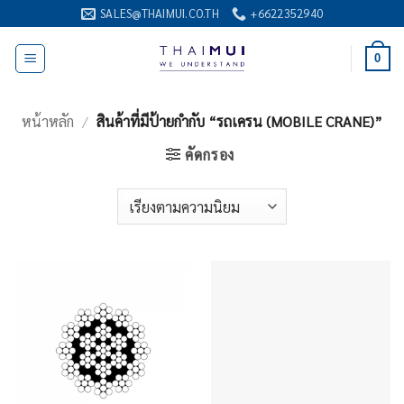
ข้าม
SALES@THAIMUI.CO.TH
+6622352940
ไป
ยัง
0
เนื้อหา
หน้าหลัก
/
สินค้าที่มีป้ายกำกับ “รถเครน (MOBILE CRANE)”
คัดกรอง