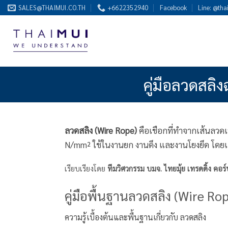
ข้าม
SALES@THAIMUI.CO.TH
+6622352940
Facebook
Line: @tha
ไป
ยัง
เนื้อหา
คู่มือลวดสลิง
ลวดสลิง (Wire Rope)
คือเชือกที่ทำจากเส้นลว
N/mm² ใช้ในงานยก งานดึง และงานโยงยึด โดยเ
เรียบเรียงโดย
ทีมวิศวกรรม บมจ. ไทยมุ้ย เทรดดิ้ง คอร์
คู่มือพื้นฐานลวดสลิง (Wire Ro
ความรู้เบื้องต้นและพื้นฐานเกี่ยวกับ ลวดสลิง