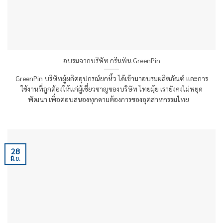
อบรมจากบริษัท กรีนพิน GreenPin
GreenPin บริษัทผู้ผลิตอุปกรณ์ยกหิ้ว ได้เข้ามาอบรมผลิตภัณฑ์ และการ
ใช้งานที่ถูกต้องให้แก่ผู้เชี่ยวชาญของบริษัท ไทยมุ้ย เรายังคงไม่หยุด
พัฒนา เพื่อตอบสนองทุกคามต้องการของอุตสาหกรรมไทย
28
มิ.ย.