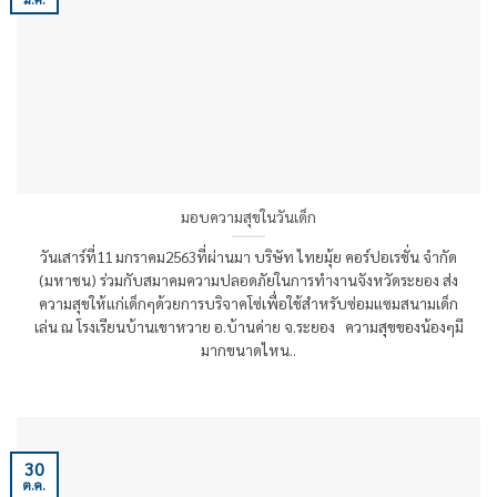
มอบความสุขในวันเด็ก
วันเสาร์ที่11 มกราคม2563ที่ผ่านมา บริษัท ไทยมุ้ย คอร์ปอเรชั่น จำกัด
(มหาชน) ร่วมกับสมาคมความปลอดภัยในการทำงานจังหวัดระยอง ส่ง
ความสุขให้แก่เด็กๆด้วยการบริจาคโซ่เพื่อใช้สำหรับซ่อมแซมสนามเด็ก
เล่น ณ โรงเรียนบ้านเขาหวาย อ.บ้านค่าย จ.ระยอง ความสุขของน้องๆมี
มากขนาดไหน..
30
ต.ค.