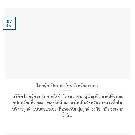
02
มี.ค.
ไทยมุ้ย เปิดสาขาใหม่ จังหวัดสงขลา !
บริษัท ไทยมุ้ย คอร์ปอเรชั่น จำกัด (มหาชน) ผู้นำธุรกิจ ลวดสลิง และ
อุปกรณ์ยกหิ้ว คุณภาพสูง ได้เปิดสาขาใหม่ในจังหวัด สงขลา เพื่อให้
บริการลูกค้าแบบครบวงจร เพื่อรองรับกลุ่มลูกค้าธุรกิจมารีน ขุดเจาะ
น้ำมัน..