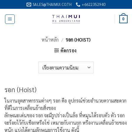
ข้าม
SALES@THAIMUI.CO.TH
+6622352940
ไป
ยัง
0
เนื้อหา
หน้าหลัก
/
รอก (HOIST)
คัดกรอง
รอก (Hoist)
ในงานอุตสาหกรรมต่างๆ รอก คือ อุปกรณ์ช่วยอำนวยความสะดวก
ที่ดีในการเคลื่อนย้ายสิ่งของ
ลักษณะเด่นของ รอก จะมีรูปร่างเป็นล้อ ที่หมุนได้รอบตัว ตัว รอก
จะร้อยไว้กับเชือกหรือโซ่ เหมาะกับงานยก หรืองานเคลื่อนย้ายของ
หนัก แบ่งได้ตามลักษณะการใช้งาน ดังนี้