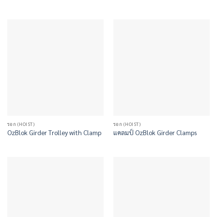
รอก (HOIST)
รอก (HOIST)
OzBlok Girder Trolley with Clamp
แคลมป์ OzBlok Girder Clamps