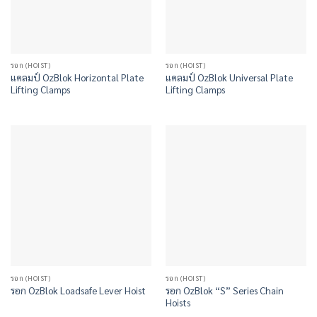
รอก (HOIST)
รอก (HOIST)
แคลมป์ OzBlok Horizontal Plate
แคลมป์ OzBlok Universal Plate
Lifting Clamps
Lifting Clamps
รอก (HOIST)
รอก (HOIST)
รอก OzBlok “S” Series Chain
รอก OzBlok Loadsafe Lever Hoist
Hoists