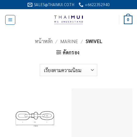
ข้าม
SALES@THAIMUI.CO.TH
+6622352940
ไป
ยัง
0
เนื้อหา
หน้าหลัก
/
MARINE
/
SWIVEL
คัดกรอง