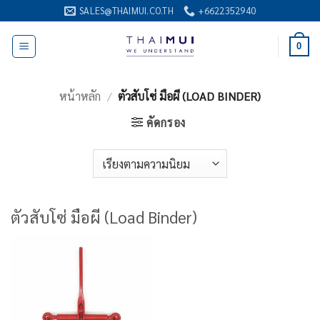
ข้าม
SALES@THAIMUI.CO.TH
+6622352940
ไป
ยัง
0
เนื้อหา
หน้าหลัก
/
ตัวสับโซ่ มือผี (LOAD BINDER)
คัดกรอง
ตัวสับโซ่ มือผี (Load Binder)