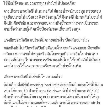
ใช้มือผีรัดของบนรถบรรทุกอย่างไรให้ปลอดภัย?
ควรเลือกขนาดมือผีให้เหมาะกับโซ่และน้ำหนักบรรทุก ตรวจสอบ
จุดยึดบนรถให้แข็งแรง ดึงหรือหมุนให้ตึงพอดีไม่มากเกินไปจนโซ่
ตึงเกินขีดจำกัด และตรวจสอบความตึงซ้ำระหว่างทางเป็นระยะ
ตามข้อกำหนดผู้ผลิตเพื่อป้องกันของเลื่อนหรือหลุด
แรงดีดของมือผีแบบง้างอันตรายอย่างไร ป้องกันอย่างไร?
ขณะดึงคันโยกปิดหรือเปิดมือผีแบบง้าง จะเกิดแรงสะสมที่อาจดีด
กลับแรงมากหากโซ่หลุดหรือคันโยกหลุดมือ ควรยืนในตำแหน่ง
ปลอดภัยไม่อยู่ในแนวการเหวี่ยงของคันโยก ใช้ถุงมือจับให้มั่นคง
และไม่ควรใช้แรงกระชากหรือของหนักช่วยง้างเพิ่ม
เลือกขนาดมือผีให้เข้ากับโซ่เกรดอะไร?
ต้องเลือกมือผีที่มี working load limit สอดคล้องกับเกรดโซ่ที่ใช้งาน
เช่น โซ่เกรด 70 สำหรับงาน tie-down ทั่วไป หรือเกรด 80/100
สำหรับงานที่ต้องรับแรงสูงกว่า หากขนาดไม่ตรงกันอาจทำให้จุด
ต่อรับแรงไม่เท่ากันและเกิดความเสียหายได้ ควรตรวจสอบสเปก