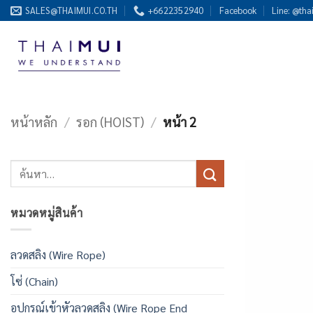
ข้าม
SALES@THAIMUI.CO.TH
+6622352940
Facebook
Line: @tha
ไป
ยัง
เนื้อหา
หน้าหลัก
/
รอก (HOIST)
/
หน้า 2
ค้นหา:
หมวดหมู่สินค้า
ลวดสลิง (Wire Rope)
โซ่ (Chain)
อุปกรณ์เข้าหัวลวดสลิง (Wire Rope End