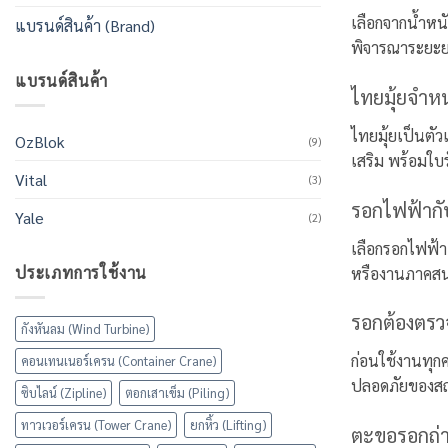
เลือกจากน้ำหนั
แบรนด์สินค้า (Brand)
พิจารณาระยะยก 
แบรนด์สินค้า
ไทยมุ้ยจำหน
ไทยมุ้ยเป็นตั
OzBlok
(9)
เสริม พร้อมใบ
Vital
(3)
รอกไฟฟ้ากั
Yale
(2)
เลือกรอกไฟฟ้า
ประเภทการใช้งาน
หรืองานภาคสนา
รอกต้องตรว
กังหันลม (Wind Turbine)
ก่อนใช้งานทุก
คอนเทนเนอร์เครน (Container Crane)
ปลอดภัยของสถา
ซิบไลน์ (Zipline)
ตอกเสาเข็ม (Piling)
ทาวเวอร์เครน (Tower Crane)
ยกหิ้ว (Lifting)
ตะขอรอกถ่า