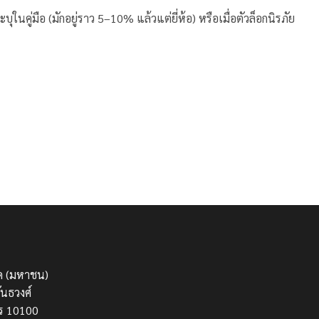
ในคู่มือ (มักอยู่ราว 5–10% แล้วแต่ยี่ห้อ) หรือเมื่อตัวล็อกนิรภัย
กัด (มหาชน)
นธวงศ์
ร 10100