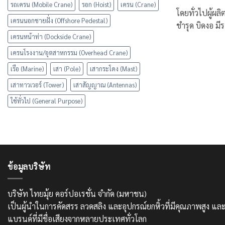
รถเครน (Mobile Crane)
รอก (Hoist)
เครน (Crane)
โดยทั่วไปผู้ผล
เครนนอกชายฝั่ง (Offshore Pedestal)
ชำรุด บิดงอ มี
เครนหน้าท่า (Dockside Crane)
เครนโรงงาน/อุตสาหกรรม (Overhead Crane)
เรือ (Marine)
เสา (Pole)
เสากระโดง (Mast)
เสาทาวเวอร์ (Tower)
เสาสัญญาณ (Antennas)
ใช้ทั่วไป (General Purpose)
ข้อมูลบริษัท
บริษัท ไทยมุ้ย คอร์ปอเรชั่น จำกัด (มหาชน)
เป็นผู้นำในการคัดสรร ลวดสลิง และอุปกรณ์ยกหิ้วที่มีคุณภาพสูง 
แบรนด์ที่มีชื่อเสียงจากหลายประเทศทั่วโลก