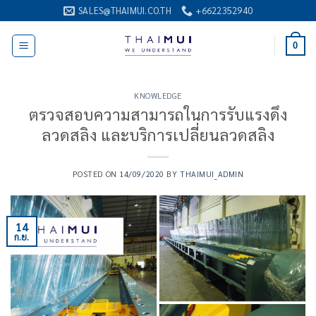
ข้าม
SALES@THAIMUI.CO.TH
+6622352940
ไป
ยัง
0
เนื้อหา
KNOWLEDGE
ตรวจสอบความสามารถในการรับแรงดึง
ลวดสลิง และบริการเปลี่ยนลวดสลิง
POSTED ON
14/09/2020
BY
THAIMUI_ADMIN
14
ก.ย.