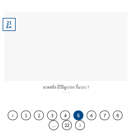
21
มี.ค.
ลวดสลิง มีวิธีผูก/ยก กี่แบบ ?
1
2
3
4
5
6
7
8
…
22