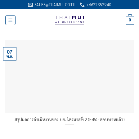
ข้าม
SALES@THAIMUI.CO.TH
+6622352940
ไป
ยัง
0
เนื้อหา
07
พ.ค.
สรุปผลการดำเนินงานของ บจ. ไตรมาสที่ 2 (F45) (สอบทานแล้ว)