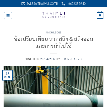
ข้าม
SALES@THAIMUI.CO.TH
+6622352940
ไป
ยัง
0
เนื้อหา
KNOWLEDGE
ข้อเปรียบเทียบ ลวดสลิง & สลิงอ่อน
และการนำไปใช้
POSTED ON
23/04/2019
BY
THAIMUI_ADMIN
23
เม.ย.