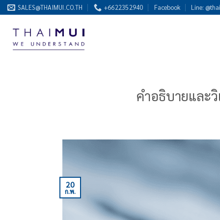
ข้าม
SALES@THAIMUI.CO.TH
+6622352940
Facebook
Line: @tha
ไป
ยัง
เนื้อหา
คำอธิบายและวิเ
20
ก.พ.