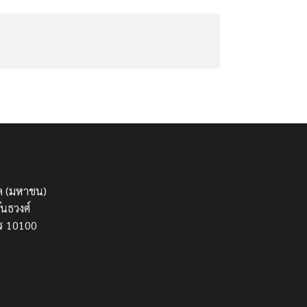
กัด (มหาชน)
นธวงศ์
ร 10100