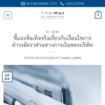
ข้าม
SALES@THAIMUI.CO.TH
+6622352940
ไป
ยัง
0
เนื้อหา
SET
,
NEWS
ชี้แจงข้อเท็จจริงเกี่ยวกับเงื่อนไขการ
ดำรงอัตราส่วนทางการเงินของบริษัท
POSTED ON
07/05/2026
BY
THAIMUI_ADMIN
07
พ.ค.