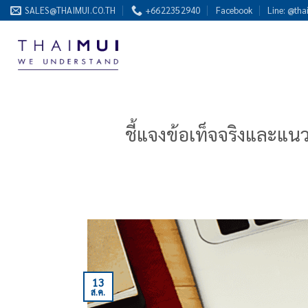
ข้าม
SALES@THAIMUI.CO.TH
+6622352940
Facebook
Line: @tha
ไป
ยัง
เนื้อหา
ชี้แจงข้อเท็จจริงและแ
13
ส.ค.