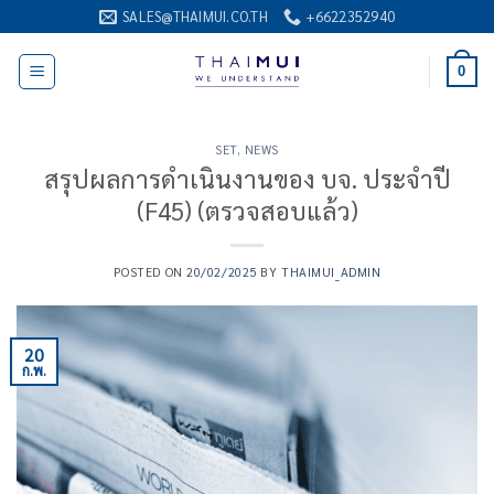
ข้าม
SALES@THAIMUI.CO.TH
+6622352940
ไป
ยัง
0
เนื้อหา
SET
,
NEWS
สรุปผลการดำเนินงานของ บจ. ประจำปี
(F45) (ตรวจสอบแล้ว)
POSTED ON
20/02/2025
BY
THAIMUI_ADMIN
20
ก.พ.