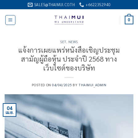
ข้าม
SALES@THAIMUI.CO.TH
+6622352940
ไป
ยัง
0
เนื้อหา
SET
,
NEWS
แจ้งการเผยแพร่หนังสือเชิญประชุม
สามัญผู้ถือหุ้น ประจำปี 2568 ทาง
เว็บไซต์ของบริษัท
POSTED ON
04/04/2025
BY
THAIMUI_ADMIN
04
เม.ย.