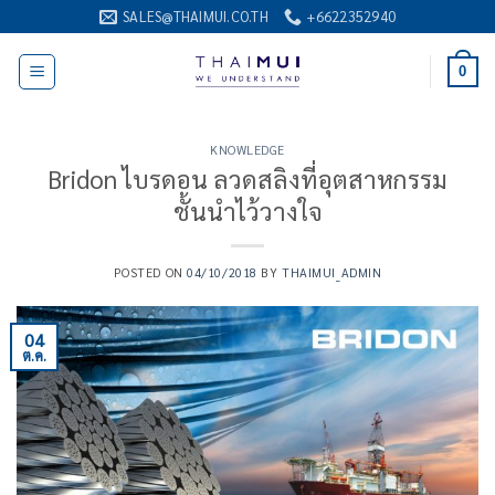
ข้าม
SALES@THAIMUI.CO.TH
+6622352940
ไป
ยัง
0
เนื้อหา
KNOWLEDGE
Bridon ไบรดอน ลวดสลิงที่อุตสาหกรรม
ชั้นนำไว้วางใจ
POSTED ON
04/10/2018
BY
THAIMUI_ADMIN
04
ต.ค.