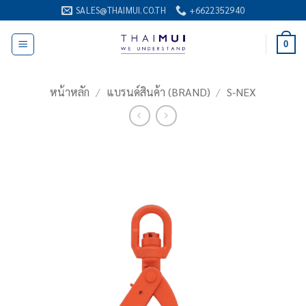
ข้าม
SALES@THAIMUI.CO.TH
+6622352940
ไป
ยัง
0
เนื้อหา
หน้าหลัก
/
แบรนด์สินค้า (BRAND)
/
S-NEX