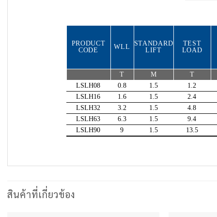
PRODUCT
STANDARD
TEST
WLL
CODE
LIFT
LOAD
T
M
T
LSLH08
0.8
1.5
1.2
LSLH16
1.6
1.5
2.4
LSLH32
3.2
1.5
4.8
LSLH63
6.3
1.5
9.4
LSLH90
9
1.5
13.5
สินค้าที่เกี่ยวข้อง