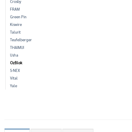
Crosby
FRAM
Green Pin
Kiswire
Talurit
Teufelberger
THAIMUI
Usha
OzBlok
S-NEX
Vital
Yale