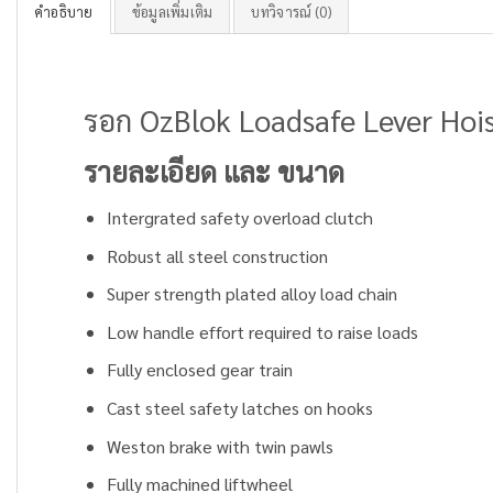
คำอธิบาย
ข้อมูลเพิ่มเติม
บทวิจารณ์ (0)
รอก OzBlok Loadsafe Lever Hoi
รายละเอียด และ ขนาด
Intergrated safety overload clutch
Robust all steel construction
Super strength plated alloy load chain
Low handle effort required to raise loads
Fully enclosed gear train
Cast steel safety latches on hooks
Weston brake with twin pawls
Fully machined liftwheel