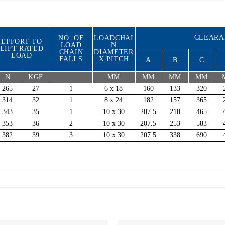
CLEARA
NO. OF
LOADCHAI
EFFORT TO
LOAD
N
LIFT RATED
CHAIN
DIAMETER
LOAD
FALLS
X PITCH
A
B
C
N
KGF
MM
MM
MM
MM
265
27
1
6 x 18
160
133
320
314
32
1
8 x 24
182
157
365
343
35
1
10 x 30
207.5
210
465
353
36
2
10 x 30
207.5
253
583
382
39
3
10 x 30
207.5
338
690