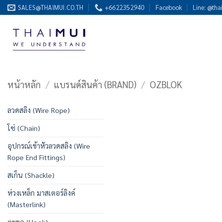
ข้าม
SALES@THAIMUI.CO.TH
+6622352940
Facebook
Line: @tha
ไป
ยัง
เนื้อหา
หน้าหลัก
/
แบรนด์สินค้า (BRAND)
/
OZBLOK
ลวดสลิง (Wire Rope)
โซ่ (Chain)
อุปกรณ์เข้าหัวลวดสลิง (Wire
Rope End Fittings)
สเก็น (Shackle)
ห่วงเหล็ก มาสเตอร์ลิงค์
(Masterlink)