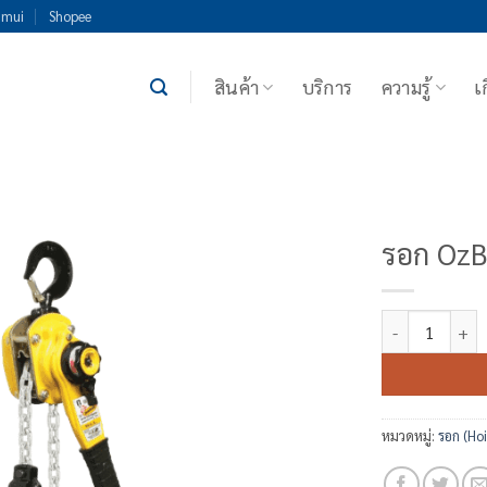
imui
Shopee
สินค้า
บริการ
ความรู้
เ
รอก OzB
จำนวน รอก OzBl
หมวดหมู่:
รอก (Hoi