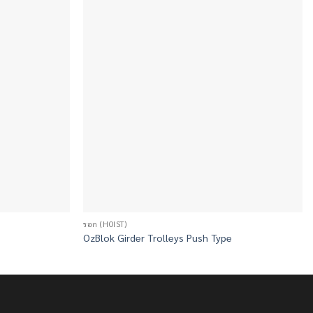
รอก (HOIST)
OzBlok Girder Trolleys Push Type