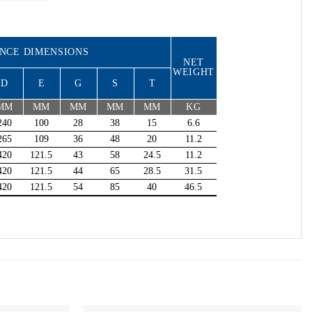
NCE DIMENSIONS
NET
WEIGHT
D
E
G
S
T
MM
MM
MM
MM
MM
KG
240
100
28
38
15
6.6
265
109
36
48
20
11.2
420
121.5
43
58
24.5
11.2
420
121.5
44
65
28.5
31.5
420
121.5
54
85
40
46.5