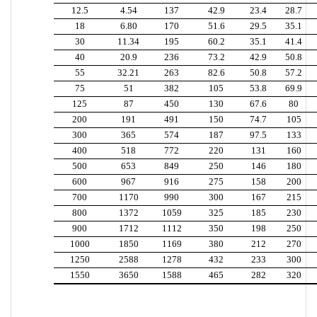
12.5
4.54
137
42.9
23.4
28.7
18
6.80
170
51.6
29.5
35.1
30
11.34
195
60.2
35.1
41.4
40
20.9
236
73.2
42.9
50.8
55
32.21
263
82.6
50.8
57.2
75
51
382
105
53.8
69.9
125
87
450
130
67.6
80
200
191
491
150
74.7
105
300
365
574
187
97.5
133
400
518
772
220
131
160
500
653
849
250
146
180
600
967
916
275
158
200
700
1170
990
300
167
215
800
1372
1059
325
185
230
900
1712
1112
350
198
250
1000
1850
1169
380
212
270
1250
2588
1278
432
233
300
1550
3650
1588
465
282
320