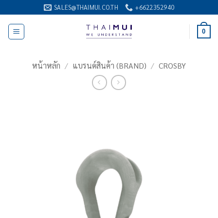
ข้าม
SALES@THAIMUI.CO.TH
+6622352940
ไป
ยัง
0
เนื้อหา
หน้าหลัก
/
แบรนด์สินค้า (BRAND)
/
CROSBY