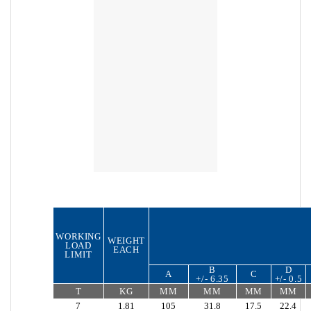
WORKING
WEIGHT
LOAD
EACH
LIMIT
B
D
A
C
+/- 6.35
+/- 0.5
T
KG
MM
MM
MM
MM
7
1.81
105
31.8
17.5
22.4