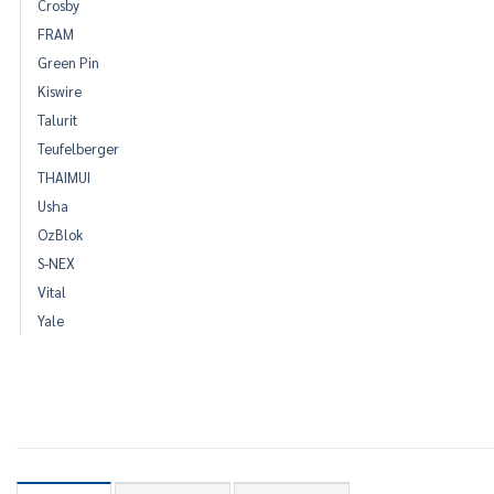
Crosby
FRAM
Green Pin
Kiswire
Talurit
Teufelberger
THAIMUI
Usha
OzBlok
S-NEX
Vital
Yale