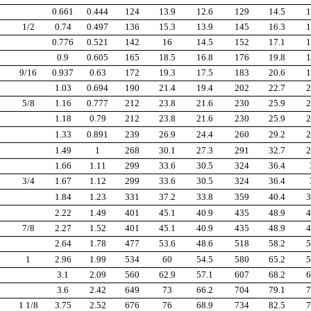
0.661
0.444
124
13.9
12.6
129
14.5
1
1/2
0.74
0.497
136
15.3
13.9
145
16.3
1
0.776
0.521
142
16
14.5
152
17.1
1
0.9
0.605
165
18.5
16.8
176
19.8
1
9/16
0.937
0.63
172
19.3
17.5
183
20.6
1
1.03
0.694
190
21.4
19.4
202
22.7
2
5/8
1.16
0.777
212
23.8
21.6
230
25.9
2
1.18
0.79
212
23.8
21.6
230
25.9
2
1.33
0.891
239
26.9
24.4
260
29.2
2
1.49
1
268
30.1
27.3
291
32.7
2
1.66
1.11
299
33.6
30.5
324
36.4
3/4
1.67
1.12
299
33.6
30.5
324
36.4
1.84
1.23
331
37.2
33.8
359
40.4
3
2.22
1.49
401
45.1
40.9
435
48.9
4
7/8
2.27
1.52
401
45.1
40.9
435
48.9
4
2.64
1.78
477
53.6
48.6
518
58.2
5
1
2.96
1.99
534
60
54.5
580
65.2
5
3.1
2.09
560
62.9
57.1
607
68.2
6
3.6
2.42
649
73
66.2
704
79.1
7
1 1/8
3.75
2.52
676
76
68.9
734
82.5
7