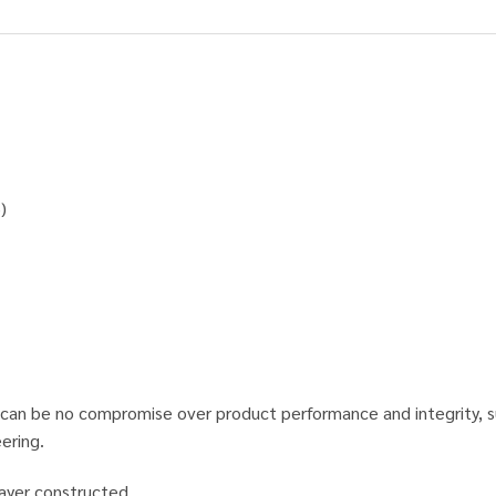
)
can be no compromise over product performance and integrity, such
ering.
layer constructed