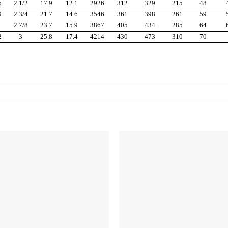
5
2 1/2
17.9
12.1
2926
312
329
215
48
9
2 3/4
21.7
14.6
3546
361
398
261
59
2 7/8
23.7
15.9
3867
405
434
285
64
2
3
25.8
17.4
4214
430
473
310
70