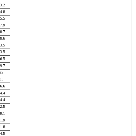
3.2
4.8
5.5
7.9
8.7
0.6
3.5
3.5
6.5
9.7
33
33
6.6
4.4
4.4
2.8
9.1
1.9
1.8
4.8