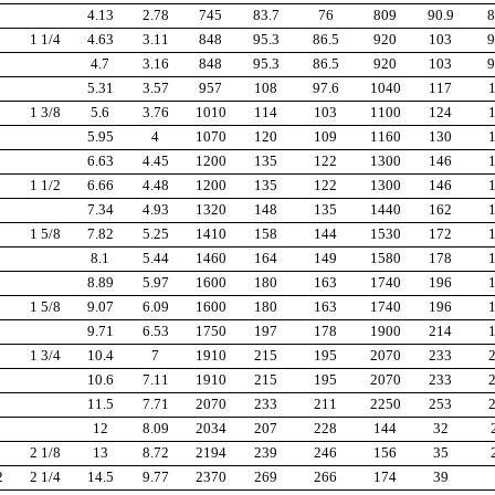
4.13
2.78
745
83.7
76
809
90.9
8
1 1/4
4.63
3.11
848
95.3
86.5
920
103
9
4.7
3.16
848
95.3
86.5
920
103
9
5.31
3.57
957
108
97.6
1040
117
1 3/8
5.6
3.76
1010
114
103
1100
124
5.95
4
1070
120
109
1160
130
6.63
4.45
1200
135
122
1300
146
1 1/2
6.66
4.48
1200
135
122
1300
146
7.34
4.93
1320
148
135
1440
162
1 5/8
7.82
5.25
1410
158
144
1530
172
8.1
5.44
1460
164
149
1580
178
8.89
5.97
1600
180
163
1740
196
1 5/8
9.07
6.09
1600
180
163
1740
196
9.71
6.53
1750
197
178
1900
214
1 3/4
10.4
7
1910
215
195
2070
233
10.6
7.11
1910
215
195
2070
233
11.5
7.71
2070
233
211
2250
253
12
8.09
2034
207
228
144
32
2 1/8
13
8.72
2194
239
246
156
35
2
2 1/4
14.5
9.77
2370
269
266
174
39