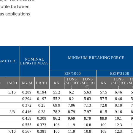
rofile between
as applications
MINIMUM BREAKING FORCE
NOMINAL
AMETER
LENGTH MASS
EIP/1960
EEIP/2160
TONS
TONS
TONS
T
M
INCH
KG/M
LB/FT
KN
(SHORT
(METRI
KN
(SHORT
(M
)
C)
)
5/16
0.289
0.194
55.2
6.2
5.63
57.5
6.46
5
0.294
0.197
55.2
6.2
5.63
57.5
6.46
5
0.372
0.25
69.9
7.86
7.13
72.8
8.18
7
3/8
0.416
0.28
78.2
8.79
7.97
81.5
9.16
8
0.459
0.308
86.2
9.69
8.79
89.9
10.1
9
0.555
0.373
106
11.9
10.8
109
12.3
1
7/16
0.567
0.381
106
11.9
10.8
109
12.3
1