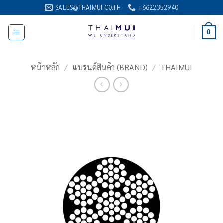
ข้าม
SALES@THAIMUI.CO.TH
+6622352940
ไป
ยัง
0
เนื้อหา
หน้าหลัก
/
แบรนด์สินค้า (BRAND)
/
THAIMUI