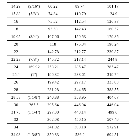
14.29
(9/16")
60.22
89.74
101.17
15.88
(5/8")
74.34
110.79
124.9
16
75.52
112.54
126.87
18
95.58
142.43
160.57
19.05
(3/4")
107.06
159.53
179.85
20
118
175.84
198.24
22
142.78
212.77
239.87
22.23
(7/8")
145.72
217.14
244.8
24
169.92
253.21
285.47
285.47
25.4
(1")
190.32
283.61
319.74
26
199.42
297.17
335.03
28
231.28
344.65
388.55
28.58
(1 1/8")
240.88
358.95
404.67
30
265.5
395.64
446.04
446.04
31.75
(1 1/4")
297.38
443.14
499.6
32
302.08
450.15
507.49
34
341.02
508.18
572.91
34.93
(1 3/8")
359.83
536.2
604.51