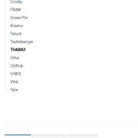
Crosby
FRAM
Green Pin
Kiswire
Talurit
Teufelberger
THAIMUI
Usha
OzBlok
S-NEX
Vital
Yale