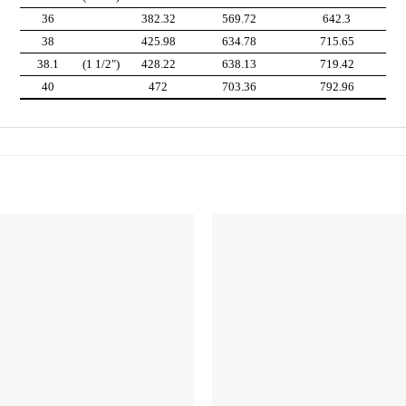
36
382.32
569.72
642.3
38
425.98
634.78
715.65
38.1
(1 1/2")
428.22
638.13
719.42
40
472
703.36
792.96