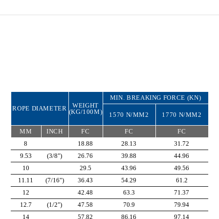
MIN. BREAKING FORCE (KN)
WEIGHT
ROPE DIAMETER
(KG/100M)
1570 N/MM2
1770 N/MM2
MM
INCH
FC
FC
FC
8
18.88
28.13
31.72
9.53
(3/8")
26.76
39.88
44.96
10
29.5
43.96
49.56
11.11
(7/16")
36.43
54.29
61.2
12
42.48
63.3
71.37
12.7
(1/2")
47.58
70.9
79.94
14
57.82
86.16
97.14