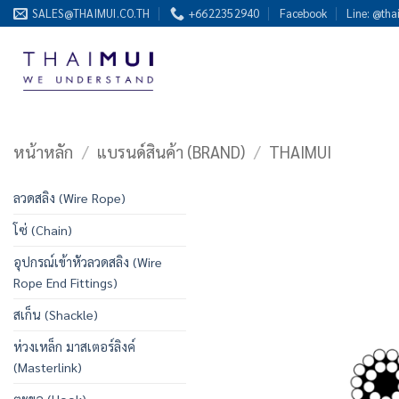
ข้าม
SALES@THAIMUI.CO.TH
+6622352940
Facebook
Line: @tha
ไป
ยัง
เนื้อหา
หน้าหลัก
/
แบรนด์สินค้า (BRAND)
/
THAIMUI
ลวดสลิง (Wire Rope)
โซ่ (Chain)
อุปกรณ์เข้าหัวลวดสลิง (Wire
Rope End Fittings)
สเก็น (Shackle)
ห่วงเหล็ก มาสเตอร์ลิงค์
(Masterlink)