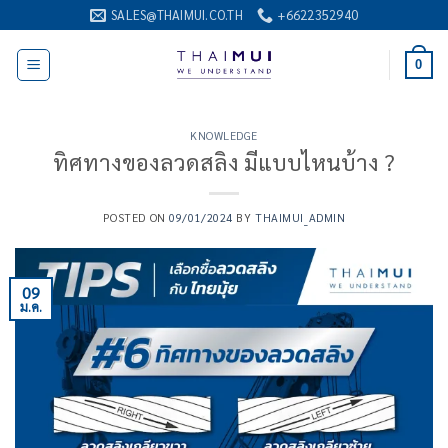
ข้าม
SALES@THAIMUI.CO.TH
+6622352940
ไป
ยัง
0
เนื้อหา
KNOWLEDGE
ทิศทางของลวดสลิง มีแบบไหนบ้าง ?
POSTED ON
09/01/2024
BY
THAIMUI_ADMIN
09
ม.ค.