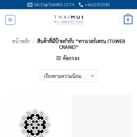
ข้าม
SALES@THAIMUI.CO.TH
+6622352940
ไป
ยัง
0
เนื้อหา
หน้าหลัก
/
สินค้าที่มีป้ายกำกับ “ทาวเวอร์เครน (TOWER
CRANE)”
คัดกรอง