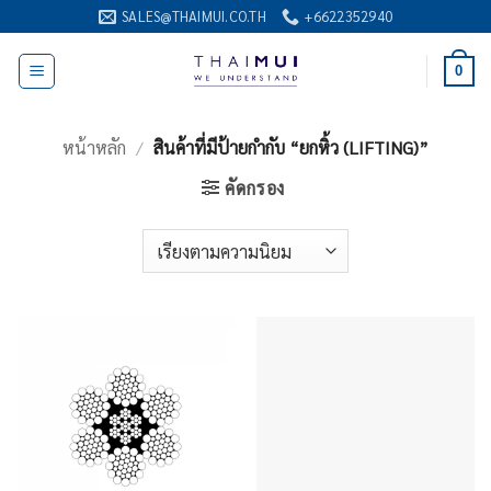
ข้าม
SALES@THAIMUI.CO.TH
+6622352940
ไป
ยัง
0
เนื้อหา
หน้าหลัก
/
สินค้าที่มีป้ายกำกับ “ยกหิ้ว (LIFTING)”
คัดกรอง