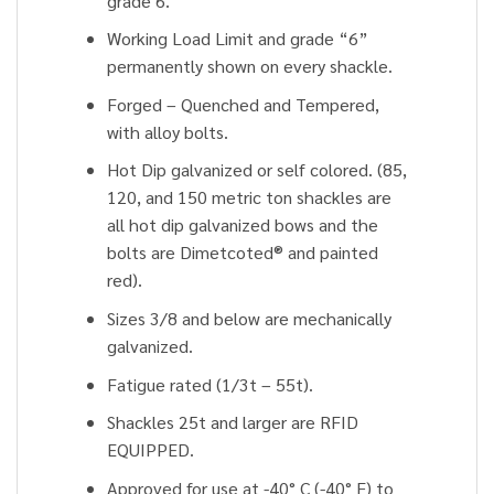
grade 6.
Working Load Limit and grade “6”
permanently shown on every shackle.
Forged – Quenched and Tempered,
with alloy bolts.
Hot Dip galvanized or self colored. (85,
120, and 150 metric ton shackles are
all hot dip galvanized bows and the
bolts are Dimetcoted® and painted
red).
Sizes 3/8 and below are mechanically
galvanized.
Fatigue rated (1/3t – 55t).
Shackles 25t and larger are RFID
EQUIPPED.
Approved for use at -40° C (-40° F) to