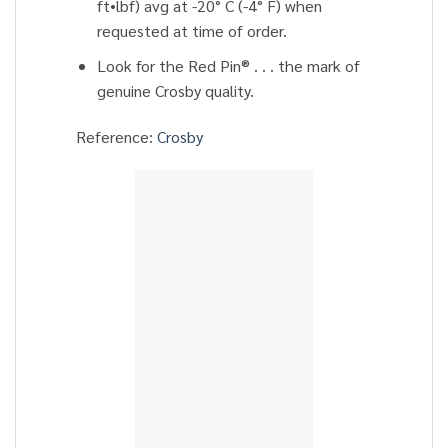
ft•lbf) avg at -20° C (-4° F) when
requested at time of order.
Look for the Red Pin® . . . the mark of
genuine Crosby quality.
Reference:
Crosby