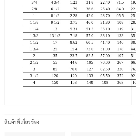
3/4
4 3/4
1.23
31.8
22.40
71.5
19
7/8
6 1/2
1.79
36.6
25.40
84.0
22
1
8 1/2
2.28
42.9
28.70
95.5
25
1 1/8
9 1/2
3.75
46.0
31.80
108
28
1 1/4
12
5.31
51.5
35.10
119
31
1 3/8
13 1/2
7.18
57.0
38.10
133
35
1 1/2
17
8.62
60.5
41.40
146
38
1 3/4
25
15.4
73.0
51.00
178
44
2
35
23.7
82.5
57.00
197
51
2 1/2
55
44.6
105
70.00
267
66
3
85
70.0
127
82.50
330
76
3 1/2
120
120
133
95.50
372
92
4
150
153
140
108
368
1
สินค้าที่เกี่ยวข้อง