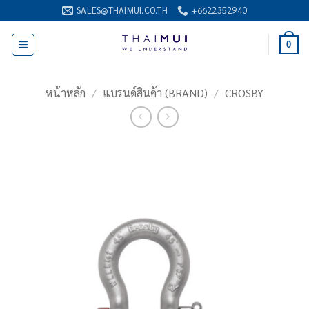
ข้าม
SALES@THAIMUI.CO.TH
+6622352940
ไป
ยัง
0
เนื้อหา
หน้าหลัก
/
แบรนด์สินค้า (BRAND)
/
CROSBY