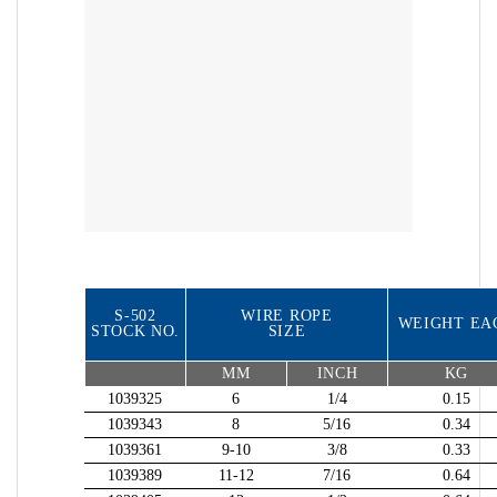
S-502
WIRE ROPE
WEIGHT EA
STOCK NO.
SIZE
MM
INCH
KG
1039325
6
1/4
0.15
1039343
8
5/16
0.34
1039361
9-10
3/8
0.33
1039389
11-12
7/16
0.64