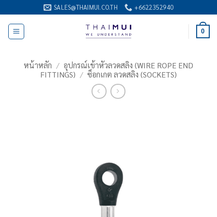
ข้าม
SALES@THAIMUI.CO.TH
+6622352940
ไป
ยัง
0
เนื้อหา
หน้าหลัก
/
อุปกรณ์เข้าหัวลวดสลิง (WIRE ROPE END
FITTINGS)
/
ซ็อกเกต ลวดสลิง (SOCKETS)