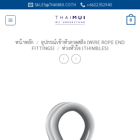
ข้าม
SALES@THAIMUI.CO.TH
+6622352940
ไป
ยัง
0
เนื้อหา
หน้าหลัก
/
อุปกรณ์เข้าหัวลวดสลิง (WIRE ROPE END
FITTINGS)
/
ห่วงหัวใจ (THIMBLES)