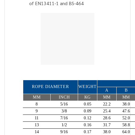
of EN13411-1 and BS-464
ROPE DIAMETER
WEIGHT
A
B
MM
INCH
KG
MM
MM
8
5/16
0.05
22.2
38.0
9
3/8
0.09
25.4
47.6
11
7/16
0.12
28.6
52.0
13
1/2
0.16
31.7
58.8
14
9/16
0.17
38.0
64.0