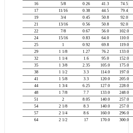
16
5/8
0.26
41.3
74.5
17
11/16
0.38
44.5
79.4
19
3/4
0.45
50.8
92.0
21
13/16
0.56
50.8
92.0
22
7/8
0.67
56.0
102.0
24
15/16
0.83
64.0
110.0
25
1
0.92
69.8
119.0
29
1 1/8
1.27
76.2
133.0
32
1 1/4
1.6
95.0
152.0
35
1 3/8
2.35
105.0
175.0
38
1 1/2
3.3
114.0
197.0
41
1 5/8
3.3
120.0
205.0
44
1 3/4
6.25
127.0
228.0
48
1 7/8
7.7
133.0
248.0
51
2
8.05
140.0
257.0
54
2 1/8
8.3
140.0
257.0
57
2 1/4
8.6
160.0
296.0
64
2 1/2
17
170.0
300.0