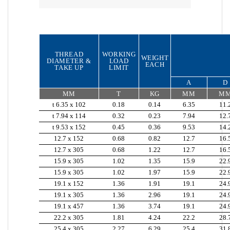
THREAD
WORKING
WEIGHT
DIAMETER &
LOAD
EACH
TAKE UP
LIMIT
A
D
MM
T
KG
MM
M
t 6.35 x 102
0.18
0.14
6.35
11.
t 7.94 x 114
0.32
0.23
7.94
12.
t 9.53 x 152
0.45
0.36
9.53
14.
12.7 x 152
0.68
0.82
12.7
16.
12.7 x 305
0.68
1.22
12.7
16.
15.9 x 305
1.02
1.35
15.9
22.
15.9 x 305
1.02
1.97
15.9
22.
19.1 x 152
1.36
1.91
19.1
24.
19.1 x 305
1.36
2.96
19.1
24.
19.1 x 457
1.36
3.74
19.1
24.
22.2 x 305
1.81
4.24
22.2
28.
25.4 x 305
2.27
6.29
25.4
31.