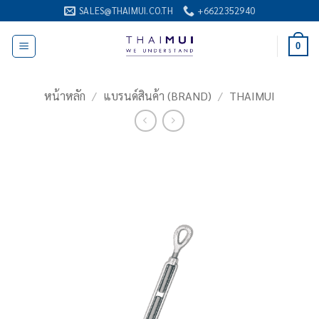
ข้าม
SALES@THAIMUI.CO.TH
+6622352940
ไป
ยัง
0
เนื้อหา
หน้าหลัก
/
แบรนด์สินค้า (BRAND)
/
THAIMUI