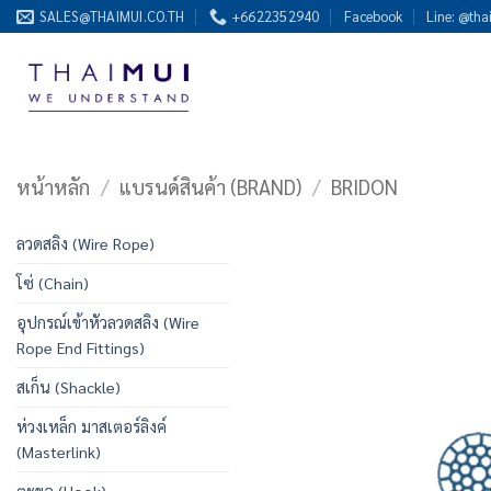
ข้าม
SALES@THAIMUI.CO.TH
+6622352940
Facebook
Line: @tha
ไป
ยัง
เนื้อหา
หน้าหลัก
/
แบรนด์สินค้า (BRAND)
/
BRIDON
ลวดสลิง (Wire Rope)
โซ่ (Chain)
อุปกรณ์เข้าหัวลวดสลิง (Wire
Rope End Fittings)
สเก็น (Shackle)
ห่วงเหล็ก มาสเตอร์ลิงค์
(Masterlink)