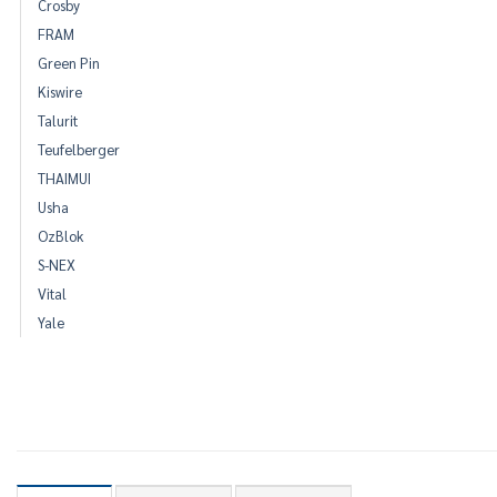
Crosby
FRAM
Green Pin
Kiswire
Talurit
Teufelberger
THAIMUI
Usha
OzBlok
S-NEX
Vital
Yale