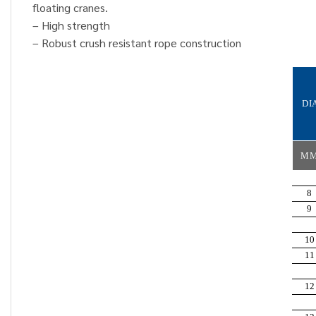
floating cranes.
– High strength
– Robust crush resistant rope construction
DI
M
8
9
10
11
12