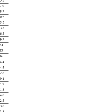
5.5
7.9
8.7
0.6
3.5
3.5
6.5
9.7
33
33
6.6
4.4
4.4
2.8
9.1
1.9
1.8
4.8
2.5
3.8
3.8