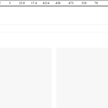
2
3
25.8
17.4
4214
430
473
310
70