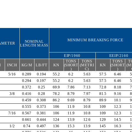
MINIMUM BREAKING FORCE
NOMINAL
AMETER
LENGTH MASS
EIP/1960
EEIP/2160
TONS
TONS
TONS
T
M
INCH
KG/M
LB/FT
KN
(SHORT
(METRI
KN
(SHORT
(M
)
C)
)
5/16
0.289
0.194
55.2
6.2
5.63
57.5
6.46
5
0.294
0.197
55.2
6.2
5.63
57.5
6.46
5
0.372
0.25
69.9
7.86
7.13
72.8
8.18
7
3/8
0.416
0.28
78.2
8.79
7.97
81.5
9.16
8
0.459
0.308
86.2
9.69
8.79
89.9
10.1
9
0.555
0.373
106
11.9
10.8
109
12.3
1
7/16
0.567
0.381
106
11.9
10.8
109
12.3
1
0.661
0.444
124
13.9
12.6
129
14.5
1
1/2
0.74
0.497
136
15.3
13.9
145
16.3
1