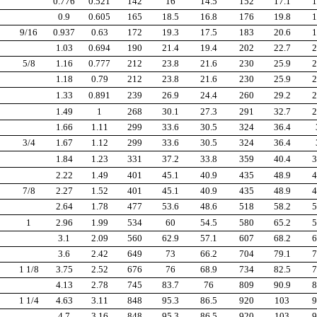
0.776
0.521
142
16
14.5
152
17.1
1
0.9
0.605
165
18.5
16.8
176
19.8
1
9/16
0.937
0.63
172
19.3
17.5
183
20.6
1
1.03
0.694
190
21.4
19.4
202
22.7
2
5/8
1.16
0.777
212
23.8
21.6
230
25.9
2
1.18
0.79
212
23.8
21.6
230
25.9
2
1.33
0.891
239
26.9
24.4
260
29.2
2
1.49
1
268
30.1
27.3
291
32.7
2
1.66
1.11
299
33.6
30.5
324
36.4
3/4
1.67
1.12
299
33.6
30.5
324
36.4
1.84
1.23
331
37.2
33.8
359
40.4
3
2.22
1.49
401
45.1
40.9
435
48.9
4
7/8
2.27
1.52
401
45.1
40.9
435
48.9
4
2.64
1.78
477
53.6
48.6
518
58.2
5
1
2.96
1.99
534
60
54.5
580
65.2
5
3.1
2.09
560
62.9
57.1
607
68.2
6
3.6
2.42
649
73
66.2
704
79.1
7
1 1/8
3.75
2.52
676
76
68.9
734
82.5
7
4.13
2.78
745
83.7
76
809
90.9
8
1 1/4
4.63
3.11
848
95.3
86.5
920
103
9
4.7
3.16
848
95.3
86.5
920
103
9