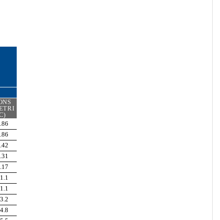
ONS
ETRI
C)
.86
.86
.42
.31
.17
1.1
1.1
3.2
4.8