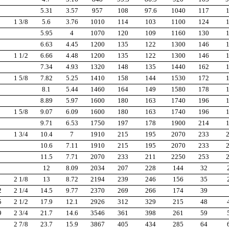
5.31
3.57
957
108
97.6
1040
117
1 3/8
5.6
3.76
1010
114
103
1100
124
5.95
4
1070
120
109
1160
130
6.63
4.45
1200
135
122
1300
146
1 1/2
6.66
4.48
1200
135
122
1300
146
7.34
4.93
1320
148
135
1440
162
1 5/8
7.82
5.25
1410
158
144
1530
172
8.1
5.44
1460
164
149
1580
178
8.89
5.97
1600
180
163
1740
196
1 5/8
9.07
6.09
1600
180
163
1740
196
9.71
6.53
1750
197
178
1900
214
1 3/4
10.4
7
1910
215
195
2070
233
10.6
7.11
1910
215
195
2070
233
11.5
7.71
2070
233
211
2250
253
12
8.09
2034
207
228
144
32
2 1/8
13
8.72
2194
239
246
156
35
2
2 1/4
14.5
9.77
2370
269
266
174
39
5
2 1/2
17.9
12.1
2926
312
329
215
48
9
2 3/4
21.7
14.6
3546
361
398
261
59
2 7/8
23.7
15.9
3867
405
434
285
64