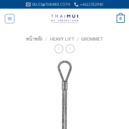
ข้าม
SALES@THAIMUI.CO.TH
+6622352940
ไป
ยัง
0
เนื้อหา
หน้าหลัก
/
HEAVY LIFT
/
GROMMET