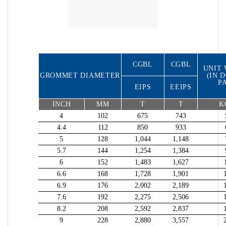
CGBL
CGBL
UNIT
GROMMET DIAMETER
(IN 
P
EIPS
EEIPS
INCH
MM
T
T
K
4
102
675
743
4.4
112
850
933
5
128
1,044
1,148
5.7
144
1,254
1,384
6
152
1,483
1,627
6.6
168
1,728
1,901
6.9
176
2,002
2,189
7.6
192
2,275
2,506
8.2
208
2,592
2,837
9
228
2,880
3,557