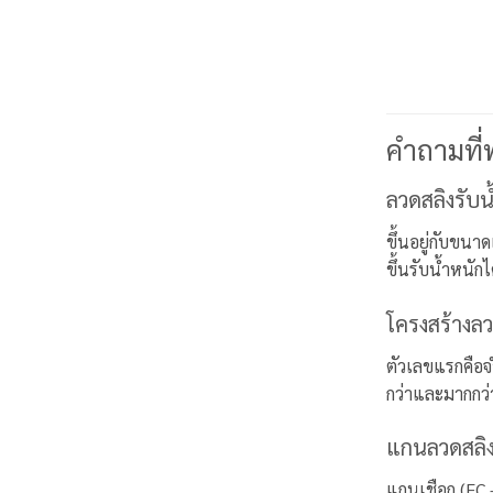
คำถามที่
ลวดสลิงรับน
ขึ้นอยู่กับขน
ขึ้นรับน้ำหนั
โครงสร้างลว
ตัวเลขแรกคือ
กว่าและมากกว่า
แกนลวดสลิง
แกนเชือก (FC 