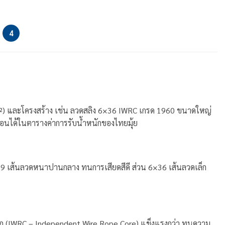
4
m²) และโครงสร้าง เช่น ลวดสลิง 6×36 IWRC เกรด 1960 ขนาดใหญ่
่นอนได้ในตารางค่าการรับน้ำหนักของไทยมุ้ย
9 เส้นลวดหนาปานกลาง ทนการเสียดสีดี ส่วน 6×36 เส้นลวดเล็ก
ล็ก (IWRC – Independent Wire Rope Core) แข็งแรงกว่า ทนความ