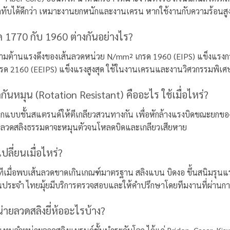
ทับได้ดีกว่า เหมาะงานยกหนักและงานเครน หากใช้งานกับความร้อนสู
 1770 กับ 1960 ต่างกันอย่างไร?
วามต้านแรงดึงของเส้นลวดหน่วย N/mm² เกรด 1960 (EIPS) แข็งแรงกว่
กรด 2160 (EEIPS) แข็งแรงสูงสุด ใช้ในงานเครนและงานวิศวกรรมพิเศ
กันหมุน (Rotation Resistant) คืออะไร ใช้เมื่อไหร่?
ออกแบบชั้นสแตรนด์ให้ตีเกลียวสวนทางกัน เพื่อหักล้างแรงบิดขณะยกขอ
ที่ลวดสลิงธรรมดาจะหมุนตัวจนโหลดบิดและเกลียวเสียหาย
ปลี่ยนเมื่อไหร่?
ทีเมื่อพบเส้นลวดขาดเกินเกณฑ์มาตรฐาน สลิงแบน บิดงอ ขึ้นสนิมรุนแ
ประจำ ไทยมุ้ยมีบริการตรวจสอบและให้คำปรึกษาโดยทีมงานที่ผ่านก
่ายลวดสลิงยี่ห้ออะไรบ้าง?