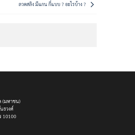
ลวดสลิง มีแกน กี่แบบ ? อะไรบ้าง ?
กัด (มหาชน)
นธวงศ์
ร 10100