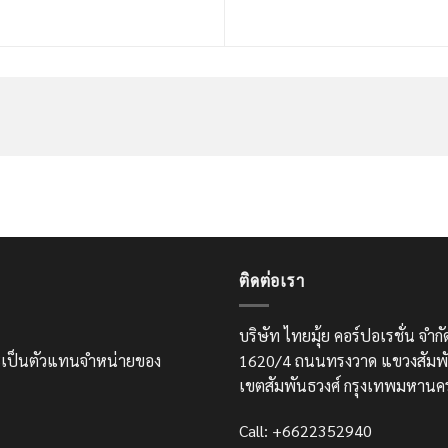
ติดต่อเรา
บริษัท ไทยมุ้ย คอร์ปอเรชั่น จำ
และเป็นตัวแทนจำหน่ายของ
1620/4 ถนนทรงวาด แขวงสัมพั
เขตสัมพันธวงศ์ กรุงเทพมหานค
Call: +6622352940