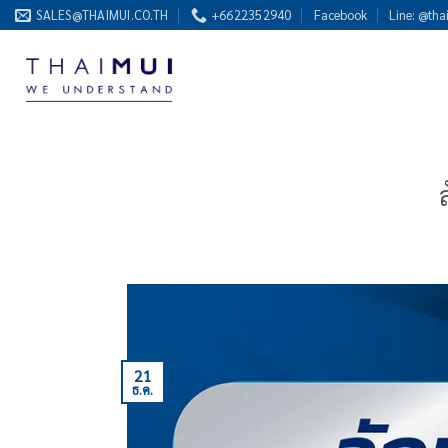
ข้าม
SALES@THAIMUI.CO.TH
+6622352940
Facebook
Line: @tha
ไป
ยัง
เนื้อหา
21
ธ.ค.