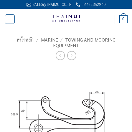
ข้าม
SALES@THAIMUI.CO.TH
+6622352940
ไป
ยัง
0
เนื้อหา
หน้าหลัก
/
MARINE
/
TOWING AND MOORING
EQUIPMENT